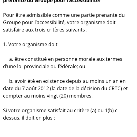
prenante du Groupe pour l’accessibilité?
l
r
l
'
Pour être admissible comme une partie prenante du
a
A
Groupe pour l’accessibilité, votre organisme doit
c
i
satisfaire aux trois critères suivants :
c
e
r
1. Votre organisme doit
s
e
s
a. être constitué en personne morale aux termes
i
d
d’une loi provinciale ou fédérale; ou
b
i
e
b. avoir été en existence depuis au moins un an en
l
date du 7 août 2012 (la date de la décision du CRTC) et
r
i
compter au moins vingt (20) membres.
t
e
é
Si votre organisme satisfait au critère (a) ou 1(b) ci-
d
c
dessus, il doit en plus :
e
h
l
a