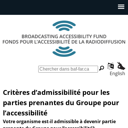
Aller
au
Menu
contenu
principal
principal
F
R
English
F
o
e
n
c
o
d
h
Critères d’admissibilité pour les
s
e
r
parties prenantes du Groupe pour
p
r
m
o
c
l’accessibilité
u
h
u
Votre organisme est-il admissible à devenir partie
r
e