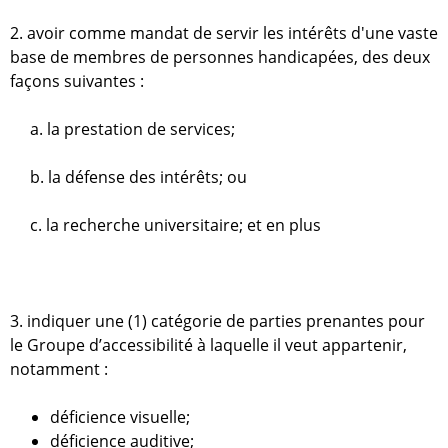
e
R
2. avoir comme mandat de servir les intérêts d'une vaste
a
r
base de membres de personnes handicapées, des deux
d
façons suivantes :
c
i
o
h
a. la prestation de services;
d
i
e
b. la défense des intérêts; ou
f
f
c. la recherche universitaire; et en plus
u
s
i
o
3. indiquer une (1) catégorie de parties prenantes pour
n
le Groupe d’accessibilité à laquelle il veut appartenir,
-
notamment :
F
A
déficience visuelle;
R
déficience auditive;