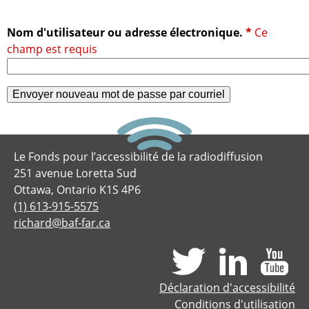
l
r
l
'
Nom d'utilisateur ou adresse électronique.
*
a
A
c
i
c
e
r
s
e
s
i
d
b
Le Fonds pour l’accessibilité de la radiodiffusion
i
251 avenue Loretta Sud
e
l
Ottawa, Ontario K1S 4P6
r
i
(1) 613-915-5575
t
richard@baf-far.ca
e
é
d
c
e
h
l
Déclaration d'accessibilité
a
Conditions d'utilisation