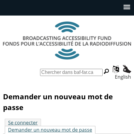
Aller
au
Menu
contenu
principal
principal
F
R
English
F
o
e
n
c
o
d
h
Demander un nouveau mot de
s
e
r
passe
p
r
m
o
c
u
h
Se connecter
u
r
e
Demander un nouveau mot de passe
(onglet actif)